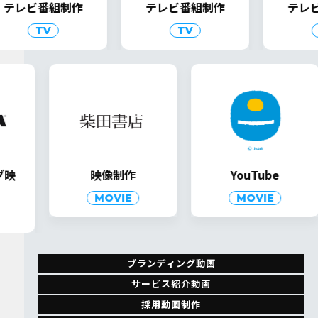
レビ番組制作
テレビ番組制作
テレビ番
TV
TV
T
ング映
映像制作
YouTube
作
MOVIE
MOVIE
E
ブランディング動画
サービス紹介動画
採用動画制作